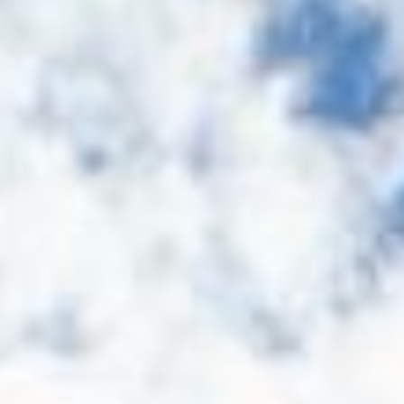
Über uns
Marken
Verantwortung
Geschichte
Standorte
Kontakt
KARRIERE
Karriere
DE
|
EN
Kundenlogin