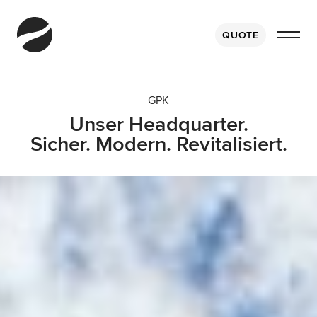
Direkt
zum
QUOTE
Inhalt
SERVICES
Seefracht
GPK
Landverkehr
Unser Headquarter.
Sicher. Modern. Revitalisiert.
Luftfracht
Bahnfracht
Fulfillment
Warehouse
GRUPPE